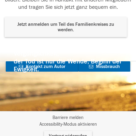
und tragen Sie sich jetzt ganz bequem ein.
Jetzt anmelden um Teil des Familienkreises zu
werden.
Der Tod ist nicht das Ende, nicht die
Vergänglichkeit,
der Tod ist nur die Wende, Beginn der
Kontakt zum Autor
Missbrauch
Ewigkeit.
aufnehmen
melden
Barriere melden
I
Accessibility-Modus aktivieren
m