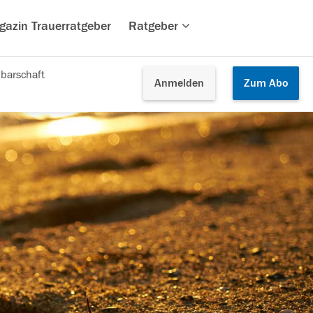
gazin Trauerratgeber
Ratgeber
barschaft
Anmelden
Zum
Abo