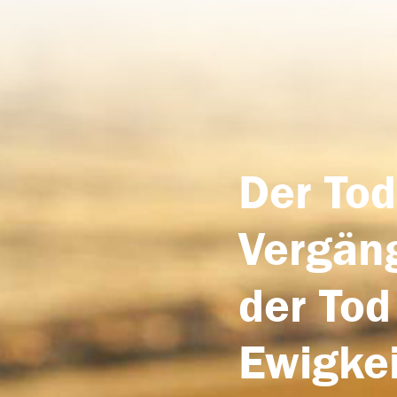
Der Tod
Vergäng
der Tod
Ewigkei