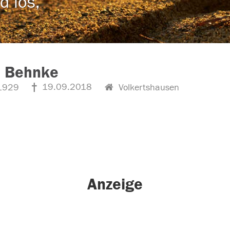
d los,
s Behnke
19.09.2018
1929
Volkertshausen
Anzeige