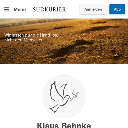
Menü
Anmelden
Abo
Wir lassen nur die Hand los,
nicht den Menschen.
Klaus Behnke