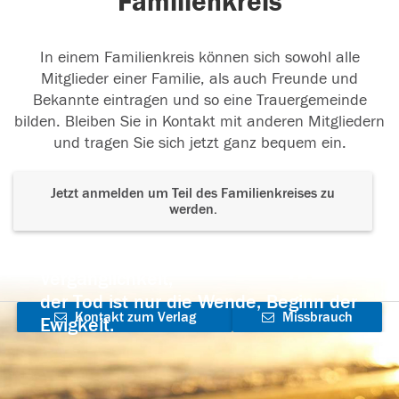
Familienkreis
In einem Familienkreis können sich sowohl alle
Mitglieder einer Familie, als auch Freunde und
Bekannte eintragen und so eine Trauergemeinde
bilden. Bleiben Sie in Kontakt mit anderen Mitgliedern
und tragen Sie sich jetzt ganz bequem ein.
Jetzt anmelden um Teil des Familienkreises zu
werden.
Der Tod ist nicht das Ende, nicht die
Vergänglichkeit,
der Tod ist nur die Wende, Beginn der
Kontakt zum Verlag
Missbrauch
Ewigkeit.
aufnehmen
melden