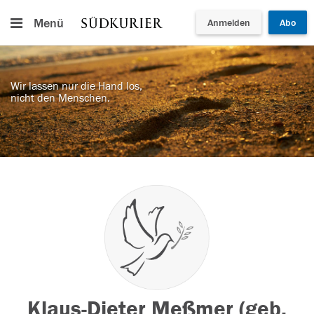
Menü
Anmelden
Abo
Wir lassen nur die Hand los,
nicht den Menschen.
Klaus-Dieter Meßmer (geb.