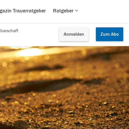
gazin Trauerratgeber
Ratgeber
barschaft
Anmelden
Zum
Abo