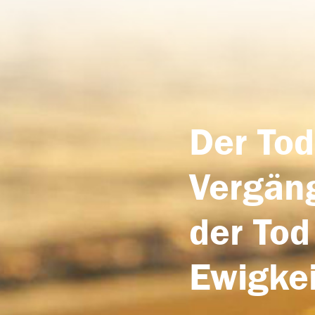
Der Tod
Vergäng
der Tod
Ewigkei