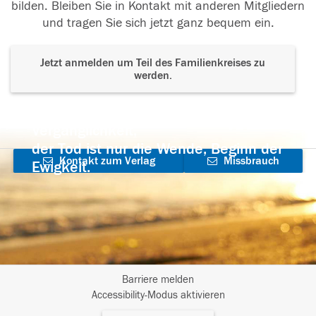
bilden. Bleiben Sie in Kontakt mit anderen Mitgliedern
und tragen Sie sich jetzt ganz bequem ein.
Jetzt anmelden um Teil des Familienkreises zu
werden.
Der Tod ist nicht das Ende, nicht die
Vergänglichkeit,
der Tod ist nur die Wende, Beginn der
Kontakt zum Verlag
Missbrauch
Ewigkeit.
aufnehmen
melden
Barriere melden
I
Accessibility-Modus aktivieren
m