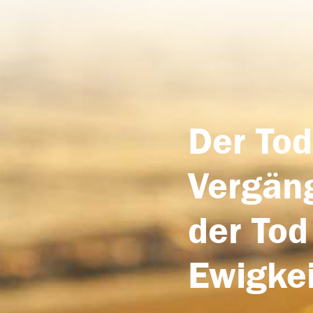
Der Tod
Vergäng
der Tod
Ewigkei