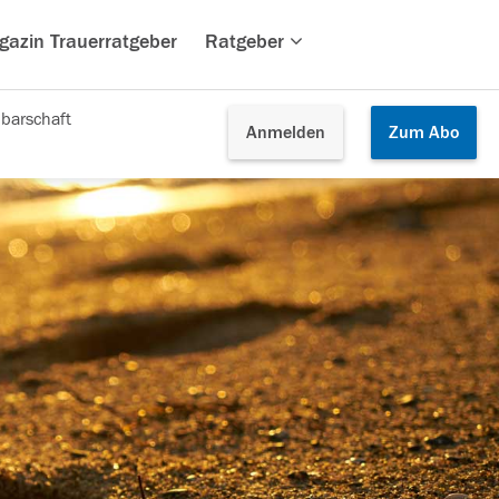
gazin Trauerratgeber
Ratgeber
barschaft
Anmelden
Zum
Abo