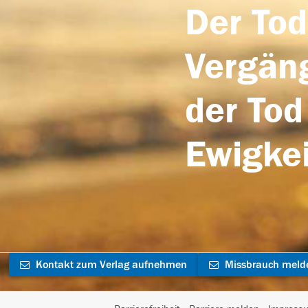
Der Tod
Vergäng
der Tod
Ewigkei
Kontakt zum Verlag aufnehmen
Missbrauch meld