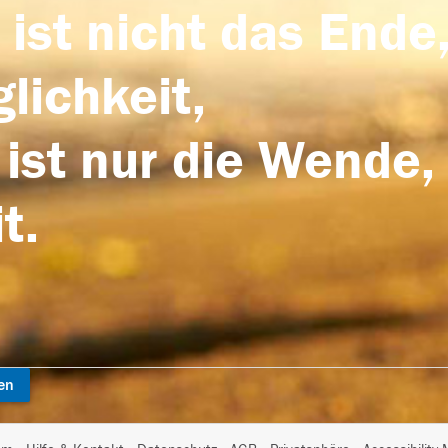
 ist nicht das Ende,
lichkeit,
 ist nur die Wende,
t.
en