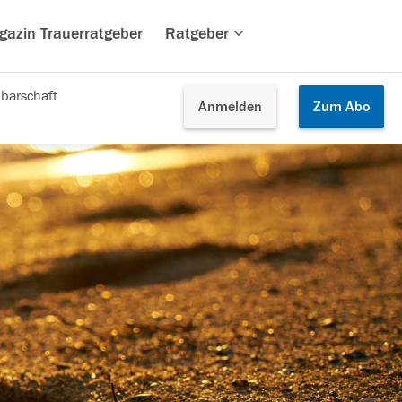
gazin Trauerratgeber
Ratgeber
barschaft
Anmelden
Zum
Abo