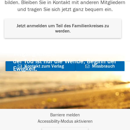
bilden. Bleiben Sie in Kontakt mit anderen Mitgliedern
und tragen Sie sich jetzt ganz bequem ein.
Jetzt anmelden um Teil des Familienkreises zu
werden.
Der Tod ist nicht das Ende, nicht die
Vergänglichkeit,
der Tod ist nur die Wende, Beginn der
Kontakt zum Verlag
Missbrauch
Ewigkeit.
aufnehmen
melden
Barriere melden
I
Accessibility-Modus aktivieren
m