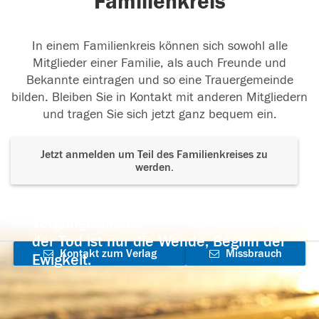
Familienkreis
In einem Familienkreis können sich sowohl alle
Mitglieder einer Familie, als auch Freunde und
Bekannte eintragen und so eine Trauergemeinde
bilden. Bleiben Sie in Kontakt mit anderen Mitgliedern
und tragen Sie sich jetzt ganz bequem ein.
Jetzt anmelden um Teil des Familienkreises zu
werden.
Der Tod ist nicht das Ende, nicht die
Vergänglichkeit,
der Tod ist nur die Wende, Beginn der
Kontakt zum Verlag
Missbrauch
Ewigkeit.
aufnehmen
melden