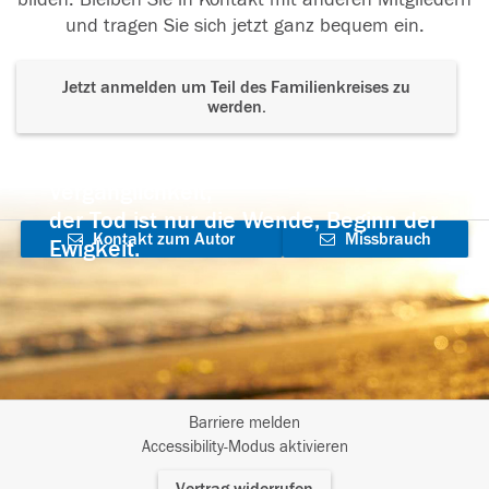
und tragen Sie sich jetzt ganz bequem ein.
Jetzt anmelden um Teil des Familienkreises zu
werden.
Der Tod ist nicht das Ende, nicht die
Vergänglichkeit,
der Tod ist nur die Wende, Beginn der
Kontakt zum Autor
Missbrauch
Ewigkeit.
aufnehmen
melden
Barriere melden
I
Accessibility-Modus aktivieren
m