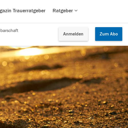
gazin Trauerratgeber
Ratgeber
barschaft
Anmelden
Zum
Abo