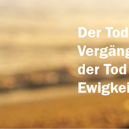
Der Tod
Vergäng
der Tod
Ewigkei