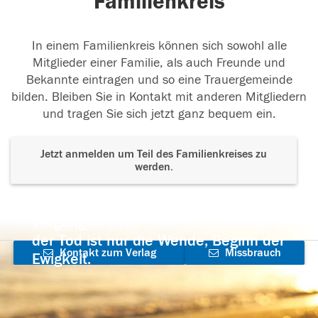
Familienkreis
In einem Familienkreis können sich sowohl alle
Mitglieder einer Familie, als auch Freunde und
Bekannte eintragen und so eine Trauergemeinde
bilden. Bleiben Sie in Kontakt mit anderen Mitgliedern
und tragen Sie sich jetzt ganz bequem ein.
Jetzt anmelden um Teil des Familienkreises zu
werden.
Der Tod ist nicht das Ende, nicht die
Vergänglichkeit,
der Tod ist nur die Wende, Beginn der
Kontakt zum Verlag
Missbrauch
Ewigkeit.
aufnehmen
melden