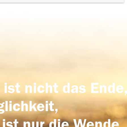
 ist nicht das Ende,
lichkeit,
 ist nur die Wende,