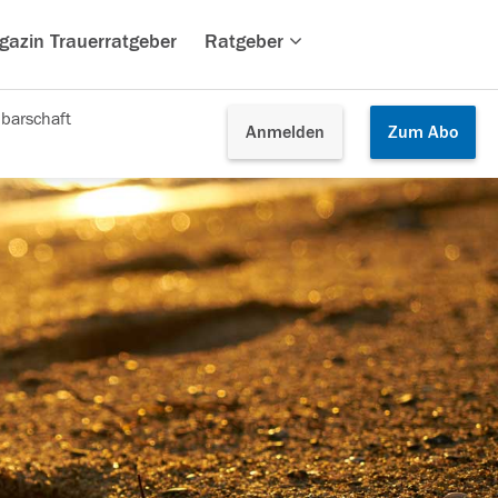
gazin Trauerratgeber
Ratgeber
barschaft
Anmelden
Zum
Abo