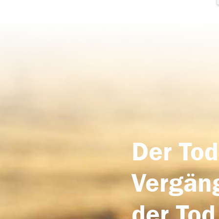
Der Tod
Vergäng
der Tod