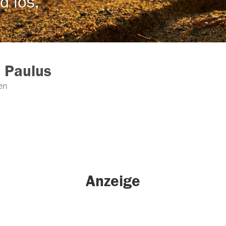
d los,
 Paulus
en
Anzeige