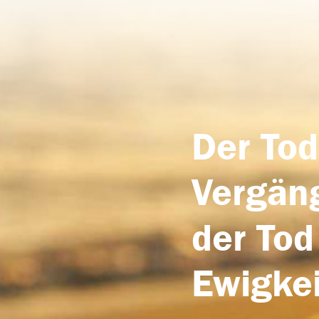
Der Tod
Vergäng
der Tod
Ewigkei