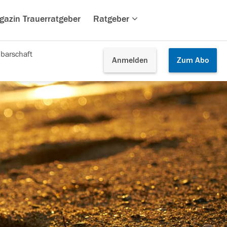
gazin Trauerratgeber
Ratgeber
barschaft
Anmelden
Zum
Abo