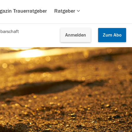
gazin Trauerratgeber
Ratgeber
barschaft
Anmelden
Zum
Abo