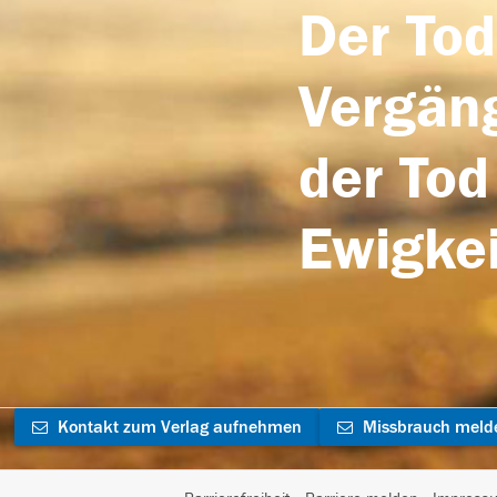
Der Tod
Vergäng
der Tod
Ewigkei
Kontakt zum Verlag aufnehmen
Missbrauch meld