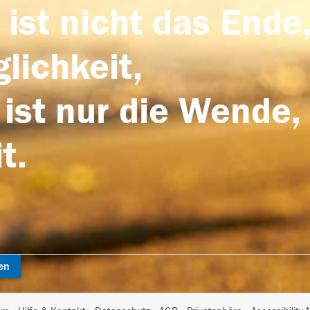
 ist nicht das Ende,
lichkeit,
 ist nur die Wende,
t.
en