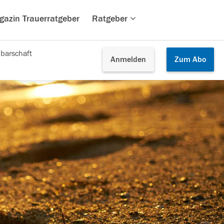
gazin Trauerratgeber
Ratgeber
barschaft
Anmelden
Zum
Abo