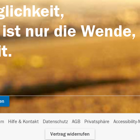
lichkeit,
 ist nur die Wende,
t.
en
I
um
Hilfe & Kontakt
Datenschutz
AGB
Privatsphäre
Accessibility
m
Vertrag widerrufen
A