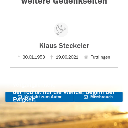
weitere Gedenkseiten
Klaus Steckeler
30.01.1953
19.06.2021
Tuttlingen
Der Tod ist nicht das Ende, nicht die
Vergänglichkeit,
der Tod ist nur die Wende, Beginn der
Kontakt zum Autor
Missbrauch
Ewigkeit.
aufnehmen
melden