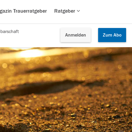
gazin Trauerratgeber
Ratgeber
barschaft
Anmelden
Zum
Abo