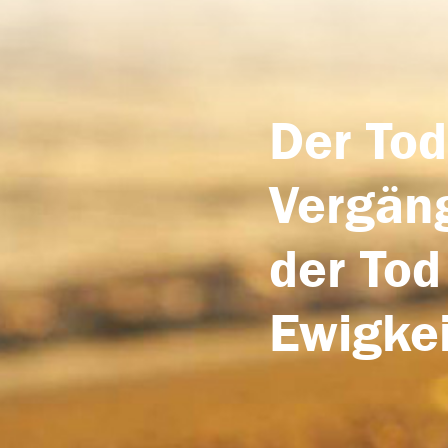
Der Tod
Vergäng
der Tod
Ewigkei