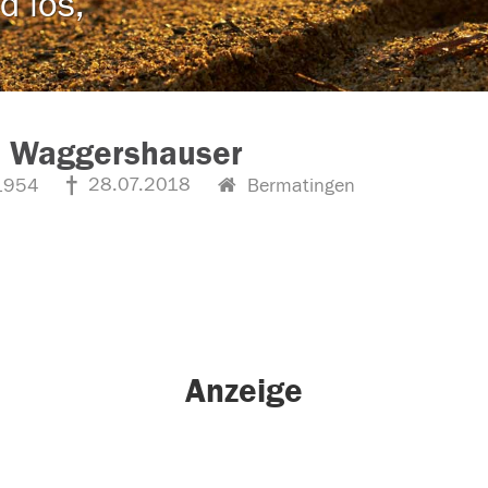
d los,
s Waggershauser
28.07.2018
1954
Bermatingen
Anzeige