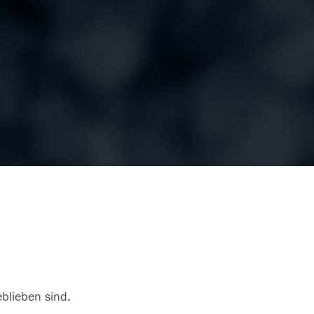
eblieben sind.