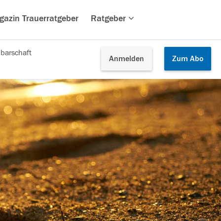
gazin Trauerratgeber
Ratgeber
barschaft
Anmelden
Zum
Abo