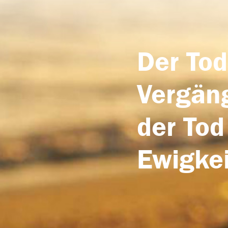
Der Tod
Vergäng
der Tod
Ewigkei