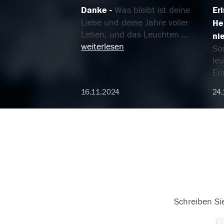
Danke
Was bleibt ist deine
Er
Liebe und deine Jahre voller
He
Leben, und das Leuchten
...
ni
weiterlesen
So
leu
Er
16.11.2024
24.
Schreiben Sie