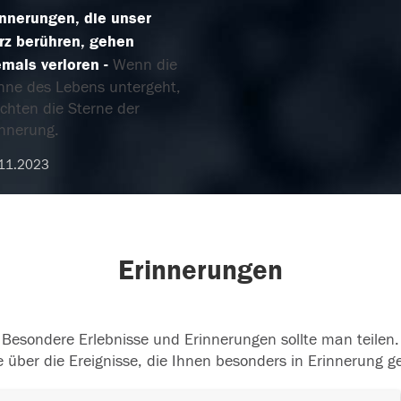
innerungen, die unser
rz berühren, gehen
emals verloren
Wenn die
nne des Lebens untergeht,
chten die Sterne der
innerung.
11.2023
Erinnerungen
Besondere Erlebnisse und Erinnerungen sollte man teilen.
 über die Ereignisse, die Ihnen besonders in Erinnerung g