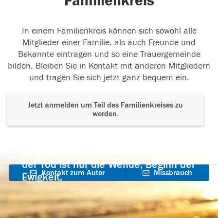
Familienkreis
In einem Familienkreis können sich sowohl alle
Mitglieder einer Familie, als auch Freunde und
Bekannte eintragen und so eine Trauergemeinde
bilden. Bleiben Sie in Kontakt mit anderen Mitgliedern
und tragen Sie sich jetzt ganz bequem ein.
Jetzt anmelden um Teil des Familienkreises zu
werden.
Der Tod ist nicht das Ende, nicht die
Vergänglichkeit,
der Tod ist nur die Wende, Beginn der
Kontakt zum Autor
Missbrauch
Ewigkeit.
aufnehmen
melden