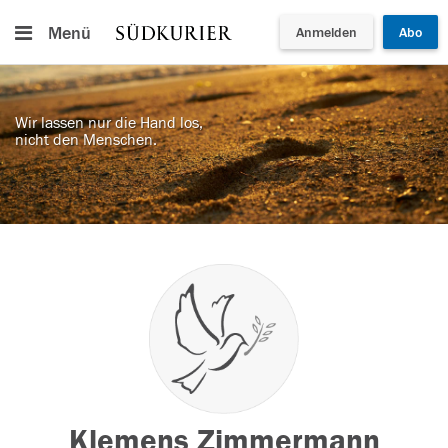
Menü
Anmelden
Abo
Wir lassen nur die Hand los,
nicht den Menschen.
Klemens Zimmermann