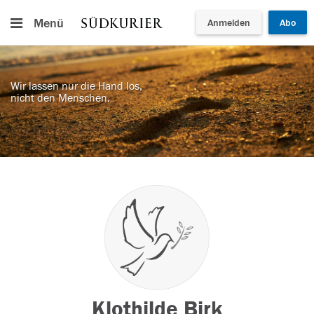
Menü
Anmelden
Abo
Wir lassen nur die Hand los,
nicht den Menschen.
Klothilde Birk