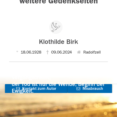
weitere Gedenkseiten
Klothilde Birk
18.06.1928
09.06.2024
Radolfzell
Der Tod ist nicht das Ende, nicht die
Vergänglichkeit,
der Tod ist nur die Wende, Beginn der
Kontakt zum Autor
Missbrauch
Ewigkeit.
aufnehmen
melden