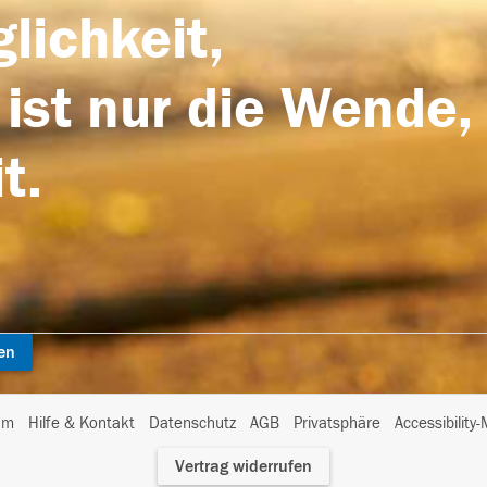
lichkeit,
 ist nur die Wende,
t.
en
I
um
Hilfe & Kontakt
Datenschutz
AGB
Privatsphäre
Accessibility
m
Vertrag widerrufen
A