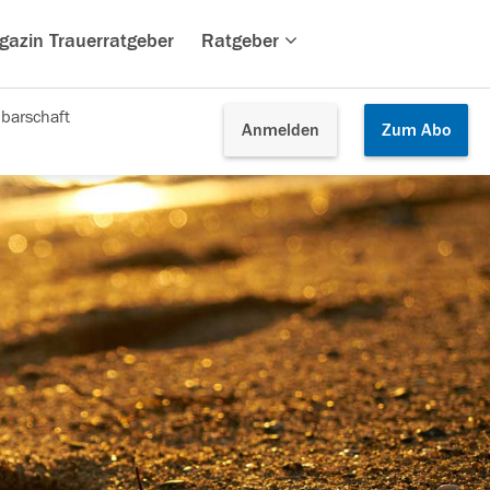
gazin Trauerratgeber
Ratgeber
barschaft
Anmelden
Zum
Abo