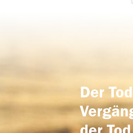
Der Tod
Vergäng
der Tod