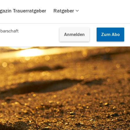
gazin Trauerratgeber
Ratgeber
barschaft
Anmelden
Zum
Abo