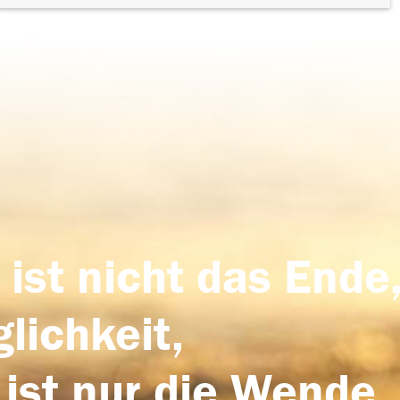
 ist nicht das Ende,
lichkeit,
 ist nur die Wende,