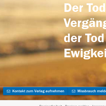
Der Tod
Vergäng
der Tod
Ewigkei
Kontakt zum Verlag aufnehmen
Missbrauch meld