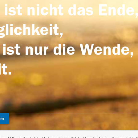
 ist nicht das Ende,
lichkeit,
 ist nur die Wende,
t.
en