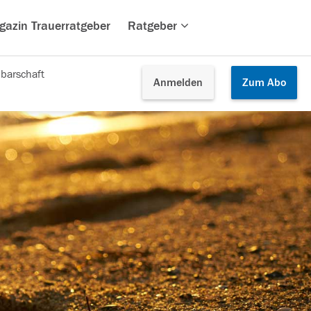
gazin Trauerratgeber
Ratgeber
barschaft
Anmelden
Zum
Abo