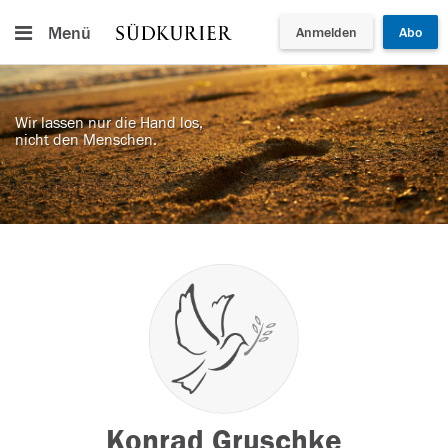
Menü
Anmelden
Abo
Wir lassen nur die Hand los,
nicht den Menschen.
Konrad Gruschke