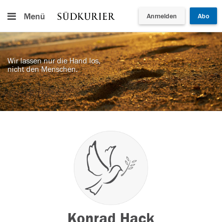
Menü
Anmelden
Abo
Wir lassen nur die Hand los,
nicht den Menschen.
Konrad Hack