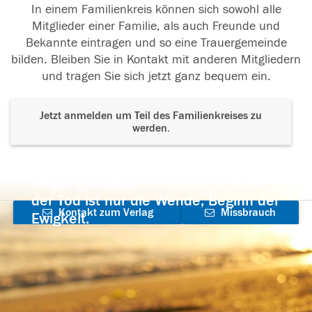
In einem Familienkreis können sich sowohl alle
Mitglieder einer Familie, als auch Freunde und
Bekannte eintragen und so eine Trauergemeinde
bilden. Bleiben Sie in Kontakt mit anderen Mitgliedern
und tragen Sie sich jetzt ganz bequem ein.
Jetzt anmelden um Teil des Familienkreises zu
werden.
Der Tod ist nicht das Ende, nicht die
Vergänglichkeit,
der Tod ist nur die Wende, Beginn der
Kontakt zum Verlag
Missbrauch
Ewigkeit.
aufnehmen
melden