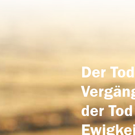
Der Tod
Vergäng
der Tod
Ewigkei