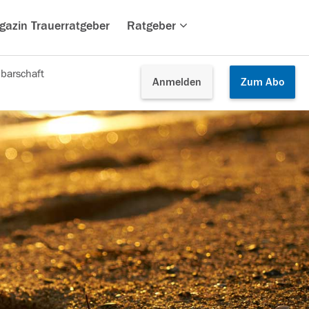
gazin Trauerratgeber
Ratgeber
barschaft
Anmelden
Zum
Abo