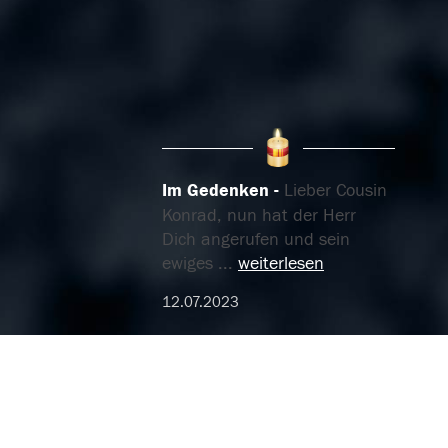
Im Gedenken
Lieber Cousin
Konrad, nun hat der Herr
Dich angerufen und sein
ewiges
...
weiterlesen
12.07.2023