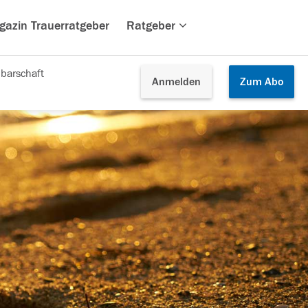
gazin Trauerratgeber
Ratgeber
barschaft
Anmelden
Zum
Abo