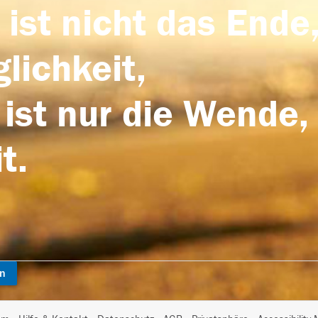
 ist nicht das Ende,
lichkeit,
 ist nur die Wende,
t.
en