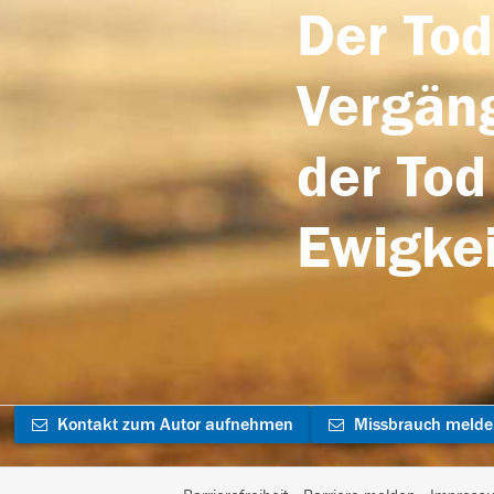
Der Tod
Vergäng
der Tod
Ewigkei
Kontakt zum Autor aufnehmen
Missbrauch meld