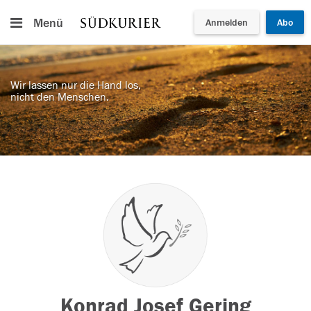
Menü
Anmelden
Abo
Wir lassen nur die Hand los,
nicht den Menschen.
Konrad Josef Gering