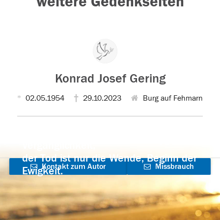
weitere Gedenkseiten
Konrad Josef Gering
02.05.1954
29.10.2023
Burg auf Fehmarn
Der Tod ist nicht das Ende, nicht die
Vergänglichkeit,
der Tod ist nur die Wende, Beginn der
Kontakt zum Autor
Missbrauch
Ewigkeit.
aufnehmen
melden