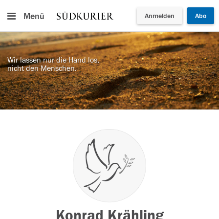
Menü
Anmelden
Abo
Wir lassen nur die Hand los,
nicht den Menschen.
Konrad Krähling