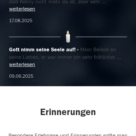
daß Konny nicht mehr da ist, aber sehr
...
weiterlesen
17.08.2025
Gott nimm seine Seele auf!
Mein Beileid an
seine Lieben, er war immer ein sehr fröhlicher
...
weiterlesen
09.06.2025
Erinnerungen
Besondere Erlebnisse und Erinnerungen sollte man