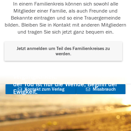
In einem Familienkreis können sich sowohl alle
Mitglieder einer Familie, als auch Freunde und
Bekannte eintragen und so eine Trauergemeinde
bilden. Bleiben Sie in Kontakt mit anderen Mitgliedern
und tragen Sie sich jetzt ganz bequem ein.
Jetzt anmelden um Teil des Familienkreises zu
werden.
Der Tod ist nicht das Ende, nicht die
Vergänglichkeit,
der Tod ist nur die Wende, Beginn der
Kontakt zum Verlag
Missbrauch
Ewigkeit.
aufnehmen
melden