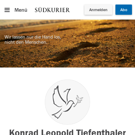
Menü
Anmelden
Abo
Wir lassen nur die Hand los,
nicht den Menschen.
Konrad Leopold Tiefenthaler