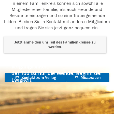
In einem Familienkreis können sich sowohl alle
Mitglieder einer Familie, als auch Freunde und
Bekannte eintragen und so eine Trauergemeinde
bilden. Bleiben Sie in Kontakt mit anderen Mitgliedern
und tragen Sie sich jetzt ganz bequem ein.
Jetzt anmelden um Teil des Familienkreises zu
werden.
Der Tod ist nicht das Ende, nicht die
Vergänglichkeit,
der Tod ist nur die Wende, Beginn der
Kontakt zum Verlag
Missbrauch
Ewigkeit.
aufnehmen
melden