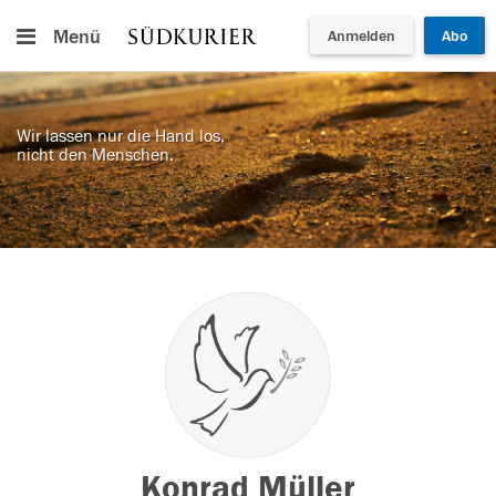
Menü
Anmelden
Abo
Wir lassen nur die Hand los,
nicht den Menschen.
Konrad Müller