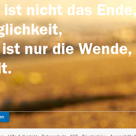
 ist nicht das Ende,
lichkeit,
 ist nur die Wende,
t.
en