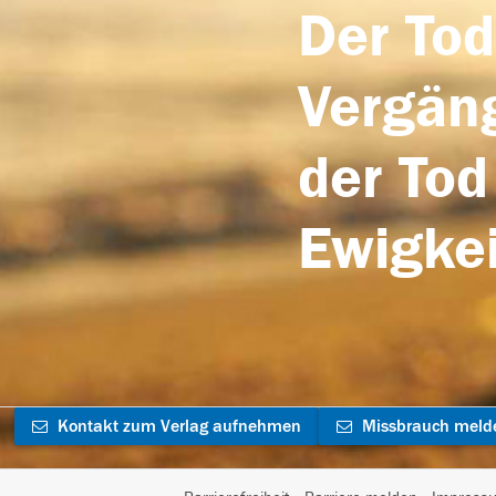
Der Tod
Vergäng
der Tod
Ewigkei
Kontakt zum Verlag aufnehmen
Missbrauch meld