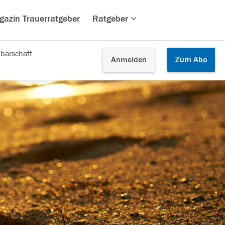
gazin Trauerratgeber
Ratgeber
barschaft
Anmelden
Zum
Abo