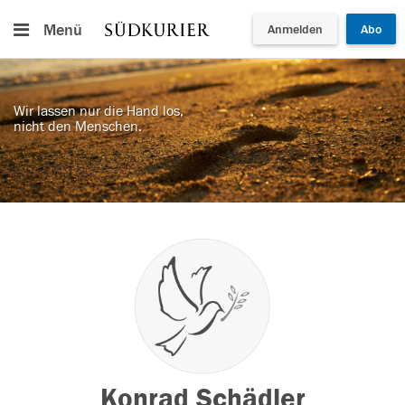
Menü
Anmelden
Abo
Wir lassen nur die Hand los,
nicht den Menschen.
Konrad Schädler