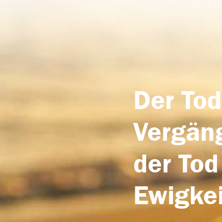
Der Tod
Vergäng
der Tod
Ewigkei