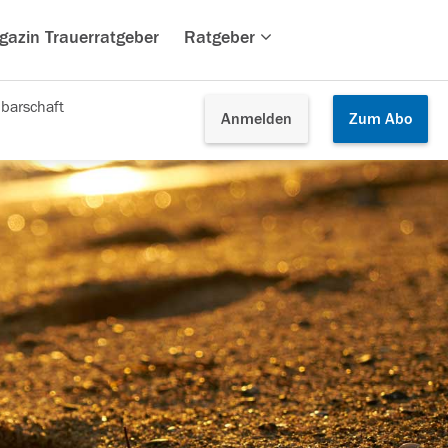
gazin Trauerratgeber
Ratgeber
barschaft
Anmelden
Zum
Abo