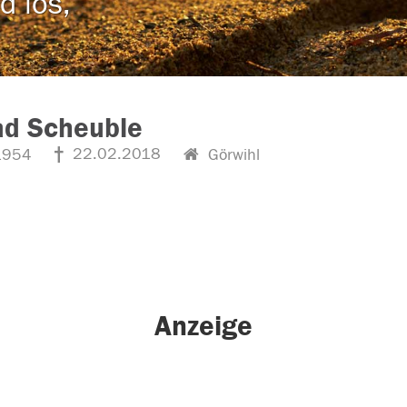
d los,
ad Scheuble
22.02.2018
1954
Görwihl
Anzeige