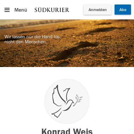
Menü
Anmelden
Abo
Wir lassen nur die Hand los,
nicht den Menschen.
Konrad Weis