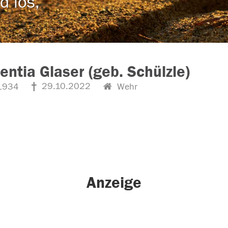
d los,
entia Glaser (geb. Schülzle)
29.10.2022
1934
Wehr
Anzeige