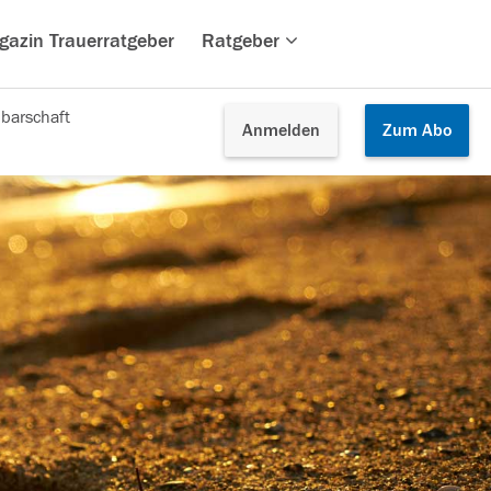
gazin Trauerratgeber
Ratgeber
barschaft
Anmelden
Zum
Abo