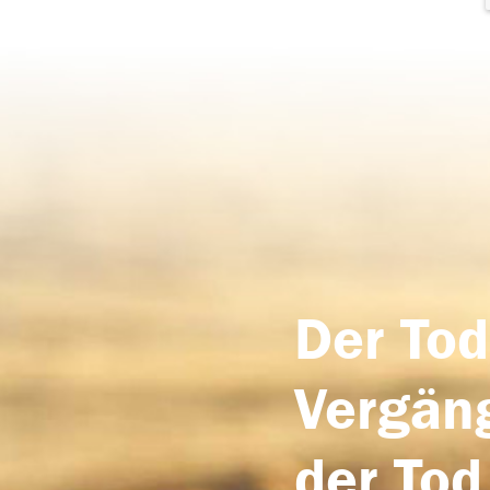
Der Tod
Vergäng
der Tod