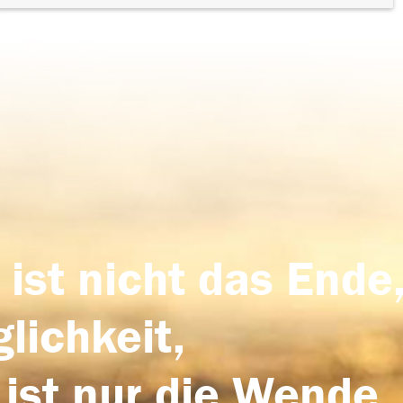
 ist nicht das Ende,
lichkeit,
 ist nur die Wende,