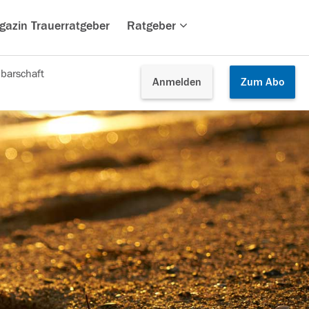
gazin Trauerratgeber
Ratgeber
barschaft
Anmelden
Zum
Abo