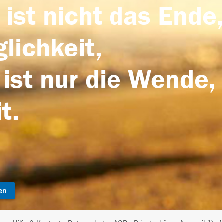
 ist nicht das Ende,
lichkeit,
 ist nur die Wende,
t.
en