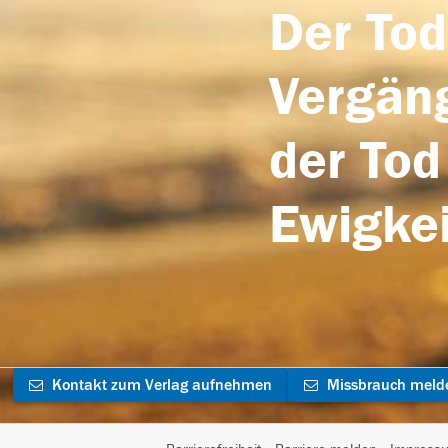
Der Tod
Vergäng
der Tod
Ewigkei
Kontakt zum Verlag aufnehmen
Missbrauch meld