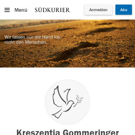
Menü
Anmelden
Abo
Wir lassen nur die Hand los,
nicht den Menschen.
Kreszentia Gommeringer