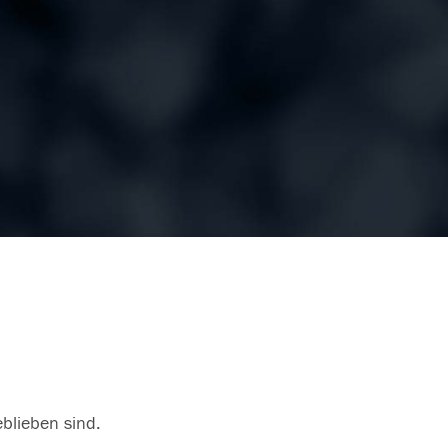
eblieben sind.