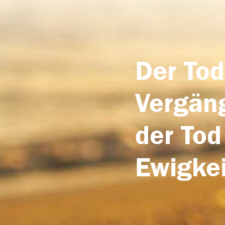
Der Tod
Vergäng
der Tod
Ewigkei