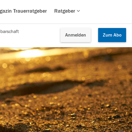
gazin Trauerratgeber
Ratgeber
barschaft
Anmelden
Zum
Abo