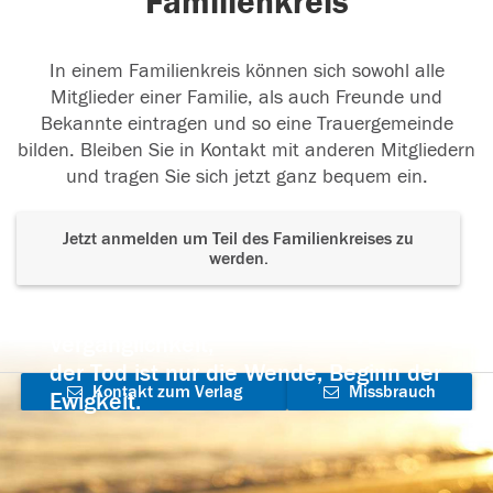
Familienkreis
In einem Familienkreis können sich sowohl alle
Mitglieder einer Familie, als auch Freunde und
Bekannte eintragen und so eine Trauergemeinde
bilden. Bleiben Sie in Kontakt mit anderen Mitgliedern
und tragen Sie sich jetzt ganz bequem ein.
Jetzt anmelden um Teil des Familienkreises zu
werden.
Der Tod ist nicht das Ende, nicht die
Vergänglichkeit,
der Tod ist nur die Wende, Beginn der
Kontakt zum Verlag
Missbrauch
Ewigkeit.
aufnehmen
melden