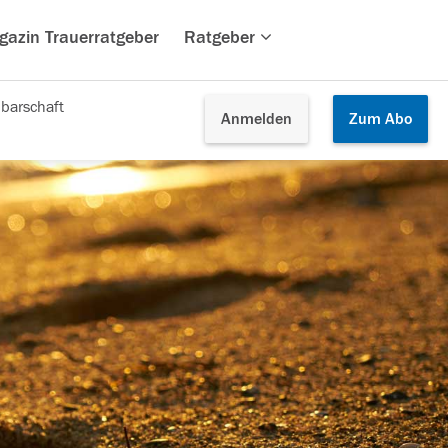
gazin Trauerratgeber
Ratgeber
barschaft
Anmelden
Zum
Abo