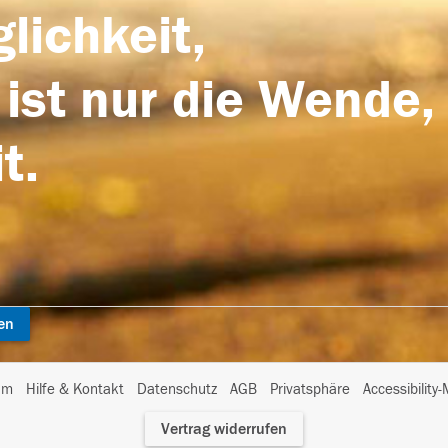
lichkeit,
 ist nur die Wende,
t.
en
I
um
Hilfe & Kontakt
Datenschutz
AGB
Privatsphäre
Accessibility
m
Vertrag widerrufen
A