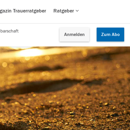
gazin Trauerratgeber
Ratgeber
barschaft
Anmelden
Zum
Abo