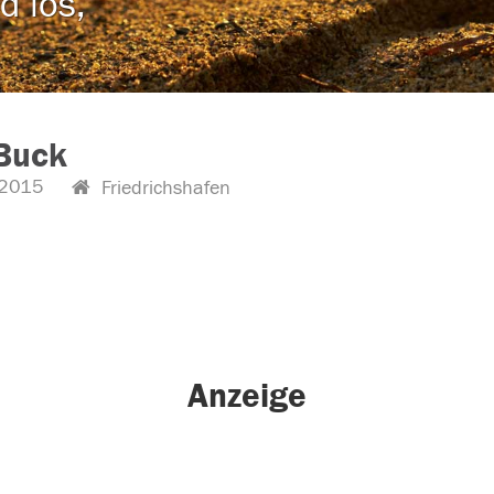
d los,
 Buck
2015
Friedrichshafen
Anzeige