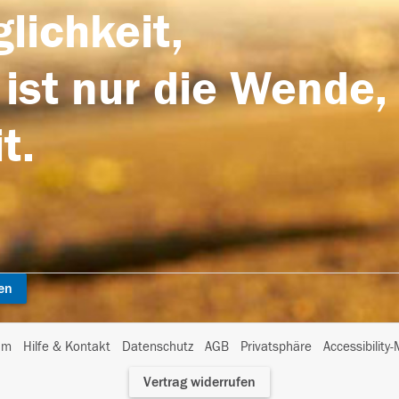
lichkeit,
 ist nur die Wende,
t.
en
I
um
Hilfe & Kontakt
Datenschutz
AGB
Privatsphäre
Accessibility
m
Vertrag widerrufen
A