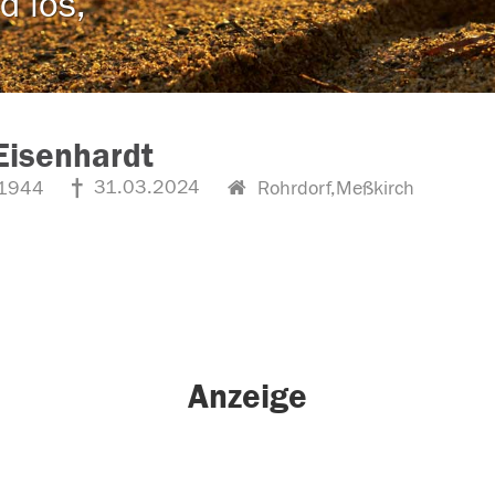
d los,
Eisenhardt
31.03.2024
1944
Rohrdorf,Meßkirch
Anzeige