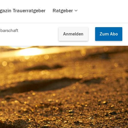
gazin Trauerratgeber
Ratgeber
barschaft
Anmelden
Zum
Abo