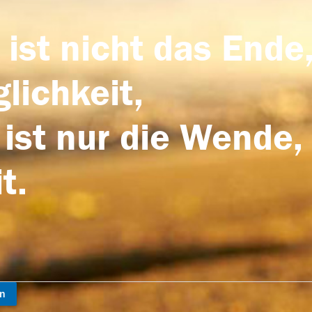
 ist nicht das Ende,
lichkeit,
 ist nur die Wende,
t.
en