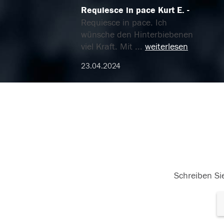
Requiesce in pace Kurt E.
Requiesce in pace. Ich
wünsche den Hinterbiebenen
viel Kraft. Mit
...
weiterlesen
23.04.2024
Schreiben Sie