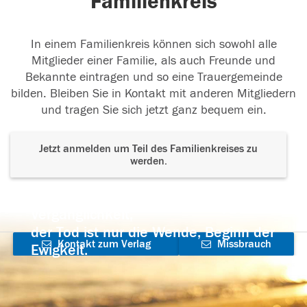
Familienkreis
In einem Familienkreis können sich sowohl alle
Mitglieder einer Familie, als auch Freunde und
Bekannte eintragen und so eine Trauergemeinde
bilden. Bleiben Sie in Kontakt mit anderen Mitgliedern
und tragen Sie sich jetzt ganz bequem ein.
Jetzt anmelden um Teil des Familienkreises zu
werden.
Der Tod ist nicht das Ende, nicht die
Vergänglichkeit,
der Tod ist nur die Wende, Beginn der
Kontakt zum Verlag
Missbrauch
Ewigkeit.
aufnehmen
melden