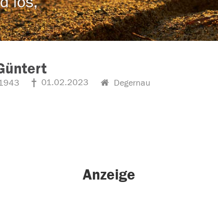
d los,
Güntert
01.02.2023
1943
Degernau
Anzeige