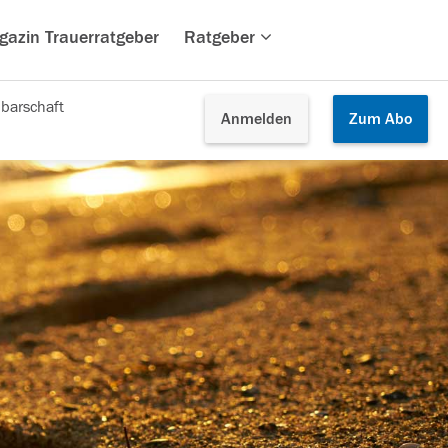
gazin Trauerratgeber
Ratgeber
barschaft
Anmelden
Zum
Abo