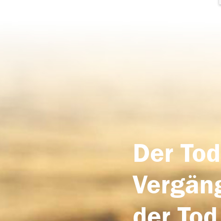
Der Tod
Vergäng
der Tod