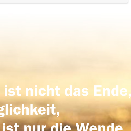
 ist nicht das Ende,
lichkeit,
 ist nur die Wende,