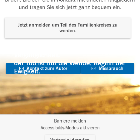
und tragen Sie sich jetzt ganz bequem ein.
Jetzt anmelden um Teil des Familienkreises zu
werden.
Der Tod ist nicht das Ende, nicht die
Vergänglichkeit,
der Tod ist nur die Wende, Beginn der
Kontakt zum Autor
Missbrauch
Ewigkeit.
aufnehmen
melden
Barriere melden
I
Accessibility-Modus aktivieren
m